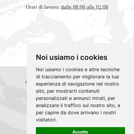
Orari di lavoro:
dalle 08:00 alle 02:00
Noi usiamo i cookies
Noi usiamo i cookies e altre tecniche
di tracciamento per migliorare la tua
Copyrights © 2026 NEW MILLECAFFE' SRLS
esperienza di navigazione nel nostro
sito, per mostrarti contenuti
- UNIPERSONALE Tutti i diritti riservati.
personalizzati e annunci mirati, per
Partita Iva: 02887280812 /
analizzare il traffico sul nostro sito, e
Privacy e Cookie Policy
per capire da dove arrivano i nostri
visitatori.
Accetto