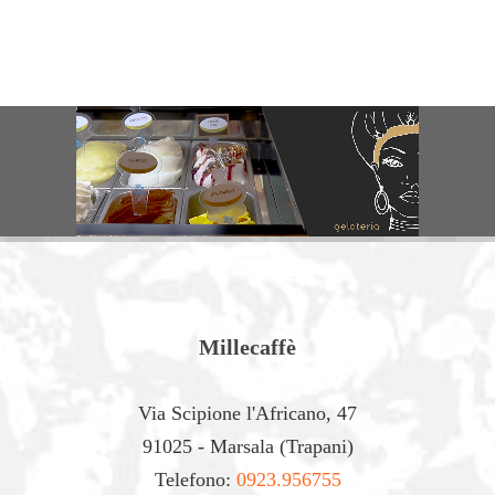
Millecaffè a Marsala (Trapani)
Via Scipione l'Africano, 47
Millecaffè
Via Scipione l'Africano, 47
VIENI A TROVARCI
91025 - Marsala (Trapani)
Telefono:
0923.956755