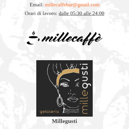
Millegusti a Marsala (Trapani)
Email:
millecaffebar@gmail.com
Orari di lavoro:
dalle 05:30 alle 24:00
Via delle Sirene, 3
VIENI A TROVARCI
Millegusti