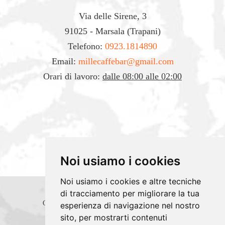
Via delle Sirene, 3
91025 - Marsala (Trapani)
Telefono:
0923.1814890
Email:
millecaffebar@gmail.com
Orari di lavoro:
dalle 08:00 alle 02:00
Noi usiamo i cookies
Noi usiamo i cookies e altre tecniche
di tracciamento per migliorare la tua
Copyrights © 2026 NEW MILLECAFFE' SRLS
esperienza di navigazione nel nostro
sito, per mostrarti contenuti
- UNIPERSONALE Tutti i diritti riservati.