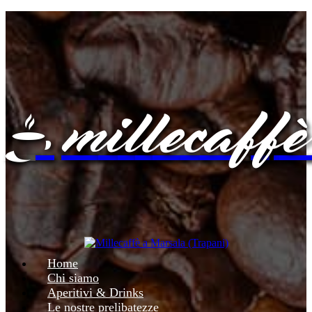
@
M
i
l
L
e
c
a
f
F
Home
Chi siamo
Aperitivi & Drinks
Le nostre prelibatezze