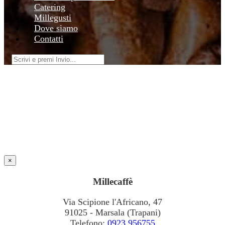
Catering
Millegusti
Dove siamo
Contatti
×
Millecaffè
Via Scipione l'Africano, 47
91025 - Marsala (Trapani)
Telefono:
0923.956755