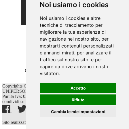
Noi usiamo i cookies
Noi usiamo i cookies e altre
tecniche di tracciamento per
migliorare la tua esperienza di
Millegusti
navigazione nel nostro sito, per
mostrarti contenuti personalizzati
Via delle Sirene, 3
91025 - Marsala (Trapani)
e annunci mirati, per analizzare il
Telefono:
0923.1814890
traffico sul nostro sito, e per
Email:
millecaffebar@gmail.com
capire da dove arrivano i nostri
Orari di lavoro:
dalle 08:00 alle 02:00
visitatori.
Copyrights © 2026 NEW MILLECAFFE' SRLS -
Accetto
UNIPERSONALE Tutti i diritti riservati.
Partita Iva: 02887280812 /
Privacy e Cookie Policy
Rifiuto
condividi su
Cambia le mie impostazioni
®
Sito realizzato con
Clickoso